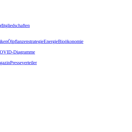
Mitgliedschaften
iken
Ölpflanzenstrategie
Energie
Bioökonomie
OVID-Diagramme
gazin
Presseverteiler