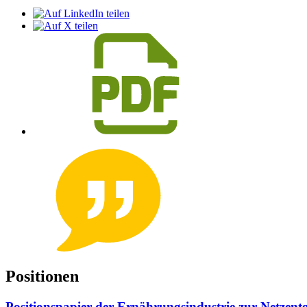
Po­si­tio­nen
Positionspapier der Ernährungsindustrie zur Netzent