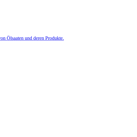
von Ölsaa­ten und de­ren Pro­duk­te.