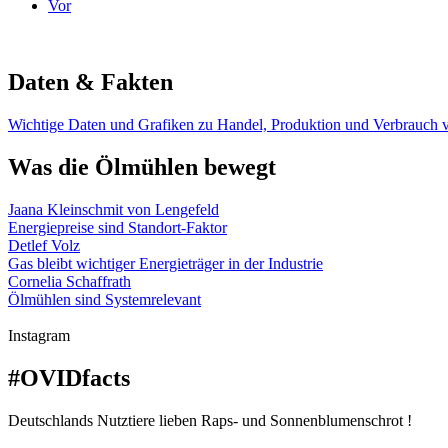
Vor
Daten & Fakten
Wich­ti­ge Da­ten und Gra­fi­ken zu Han­del, Pro­duk­ti­on und Ver­brauch 
Was die Ölmühlen bewegt
Jaana Kleinschmit von Lengefeld
Energiepreise sind Standort-Faktor
Detlef Volz
Gas bleibt wichtiger Energieträger in der Industrie
Cornelia Schaffrath
Ölmühlen sind Systemrelevant
Instagram
#OVIDfacts
Deutschlands Nutztiere lieben Raps- und Sonnenblumenschrot !