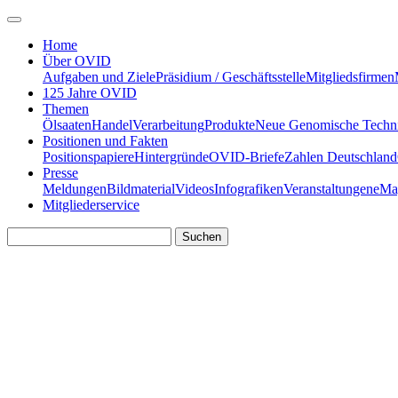
Home
Über OVID
Aufgaben und Ziele
Präsidium / Geschäftsstelle
Mitgliedsfirmen
125 Jahre OVID
Themen
Ölsaaten
Handel
Verarbeitung
Produkte
Neue Genomische Techn
Positionen und Fakten
Positionspapiere
Hintergründe
OVID-Briefe
Zahlen Deutschland
Presse
Meldungen
Bildmaterial
Videos
Infografiken
Veranstaltungen
eMa
Mitgliederservice