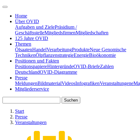
Home
Über OVID
Aufgaben und Ziele
Präsidium /
Geschäftsstelle
Mitgliedsfirmen
Mitgliedschaften
125 Jahre OVID
Themen
Ölsaaten
Handel
Verarbeitung
Produkte
Neue Genomische
Techniken
Ölpflanzenstrategie
Energie
Bioökonomie
Positionen und Fakten
Positionspapiere
Hintergründe
OVID-Briefe
Zahlen
Deutschland
OVID-Diagramme
Presse
Meldungen
Bildmaterial
Videos
Infografiken
Veranstaltungen
eMa
Mitgliederservice
Start
Presse
Veranstaltungen